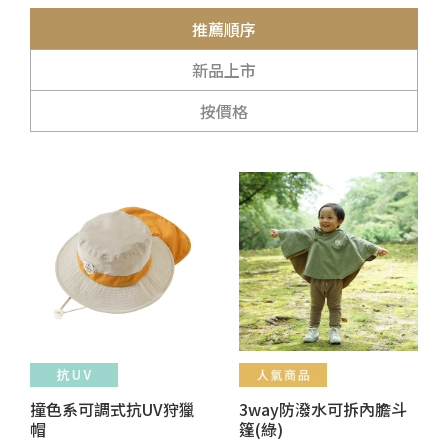
推薦順序
新品上市
按價格
撞色系可調式抗UV狩獵
3way防潑水可拆內膽斗
帽
篷(綠)