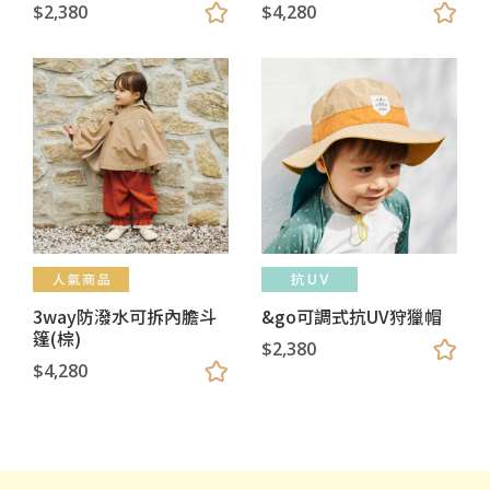
$2,380
$4,280
3way防潑水可拆內膽斗
&go可調式抗UV狩獵帽
篷(棕)
$2,380
$4,280