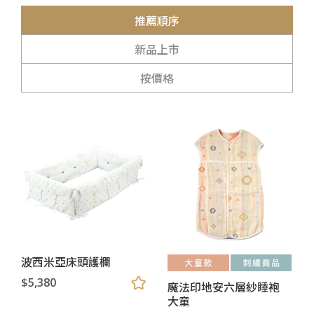
推薦順序
新品上市
按價格
波西米亞床頭護欄
$5,380
魔法印地安六層紗睡袍
大童