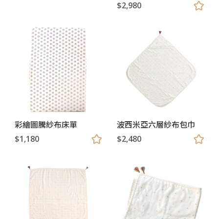
$2,980
彩繪圖騰紗布床單
波西米亞六層紗布包巾
$1,180
$2,480