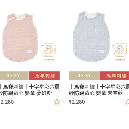
｜馬寶刺繡｜十字星彩六層
｜馬寶刺繡｜十字星彩六
紗防踢背心 嬰童 夢幻粉
紗防踢背心 嬰童 天空藍
$2,280
$2,280