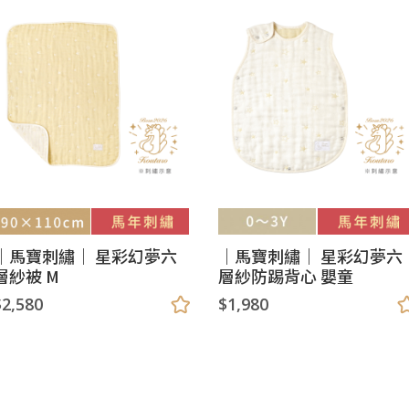
｜馬寶刺繡｜ 星彩幻夢六
｜馬寶刺繡｜ 星彩幻夢六
層紗被 M
層紗防踢背心 嬰童
$2,580
$1,980