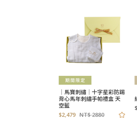
｜馬寶刺繡｜十字星彩防踢
背心馬年刺繡手帕禮盒 天
空藍
$2,479
NT$ 2880