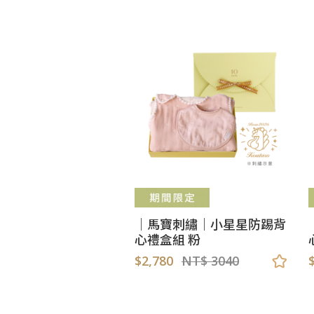
｜馬寶刺繡｜小星星防踢背
心禮盒組 粉
$2,780
NT$ 3040