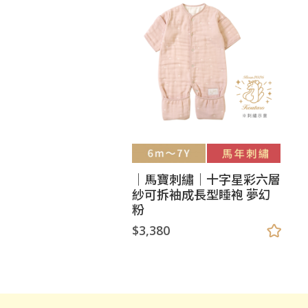
｜馬寶刺繡｜十字星彩六層
紗可拆袖成長型睡袍 夢幻
粉
$3,380