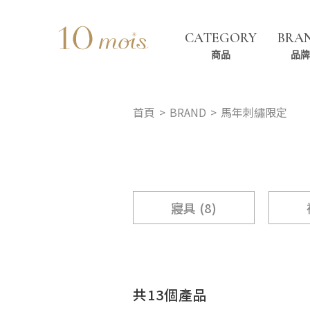
CATEGORY
BRA
商品
品牌
首頁
BRAND
馬年刺繡限定
寢具 (8)
共13個產品