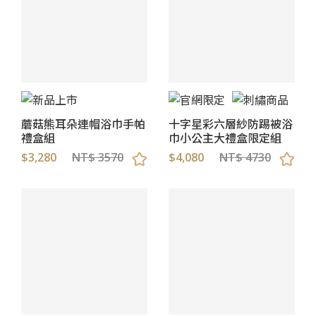
蘑菇熊耳朵連帽浴巾手帕
十字星彩六層紗防踢被浴
禮盒組
巾小公主大禮盒限定組
$3,280
NT$ 3570
$4,080
NT$ 4730