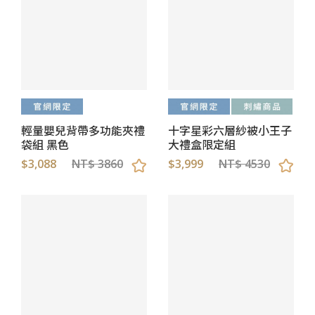
輕量嬰兒背帶多功能夾禮
十字星彩六層紗被小王子
袋組 黑色
大禮盒限定組
$3,088
NT$ 3860
$3,999
NT$ 4530