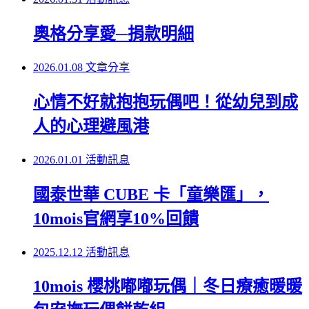
奧格分享愛─捐款明細
2026.01.08
文章分享
心情不好就抱抱玩偶吧！從幼兒到成
人的心理避風港
2026.01.01
活動訊息
國泰世華 CUBE 卡「童樂匯」，
10mois官網享10%回饋
2025.12.12
活動訊息
10mois 櫻桃嘟嘟玩偶｜冬日療癒暖暖