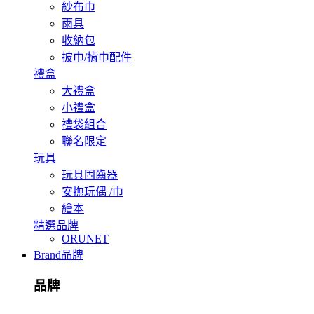
紗布巾
雨具
收納包
披巾/揹巾配件
禮盒
大禮盒
小禮盒
禮袋組合
聯名限定
玩具
玩具固齒器
安撫玩偶 /巾
繪本
精選品牌
ORUNET
Brand
品牌
品牌