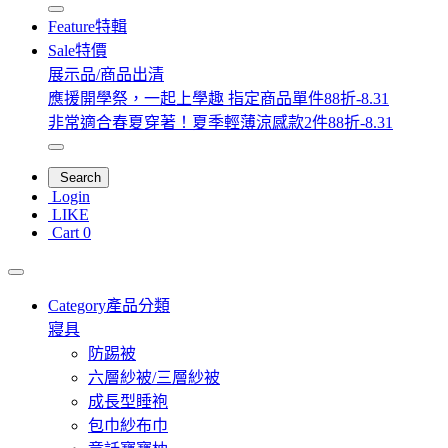
Feature
特輯
Sale
特價
展示品/商品出清
應援開學祭，一起上學趣 指定商品單件88折-8.31
非常適合春夏穿著！夏季輕薄涼感款2件88折-8.31
Search
Login
LIKE
Cart
0
Category
產品分類
寢具
防踢被
六層紗被/三層紗被
成長型睡袍
包巾紗布巾