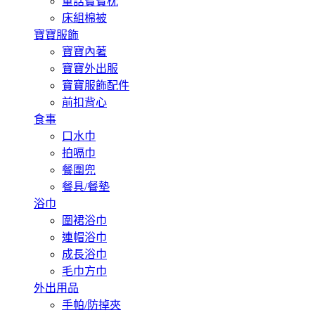
童話寶寶枕
床組棉被
寶寶服飾
寶寶內著
寶寶外出服
寶寶服飾配件
前扣背心
食事
口水巾
拍嗝巾
餐圍兜
餐具/餐墊
浴巾
圍裙浴巾
連帽浴巾
成長浴巾
毛巾方巾
外出用品
手帕/防掉夾