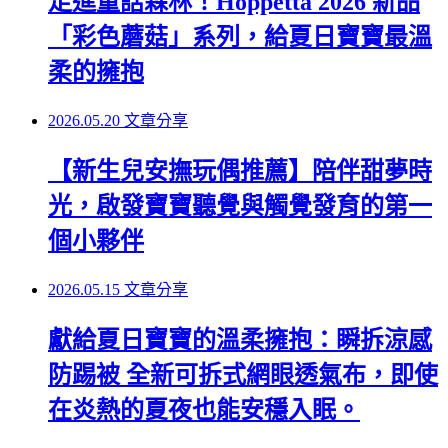
走進童話森林！Hoppetta 2026 新品
「彩色蘑菇」系列，給夏日寶寶最溫
柔的擁抱
2026.05.20
文章分享
【新生兒安撫玩偶推薦】陪伴甜夢時
光，啟發寶寶聽覺與觸覺發育的第一
個小夥伴
2026.05.15
文章分享
獻給夏日寶寶的溫柔擁抱：瞬拆涼感
防踢被 全新可拆式網眼透氣布，即使
在炎熱的夏夜也能安穩入眠。