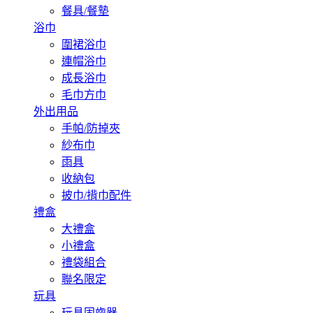
餐具/餐墊
浴巾
圍裙浴巾
連帽浴巾
成長浴巾
毛巾方巾
外出用品
手帕/防掉夾
紗布巾
雨具
收納包
披巾/揹巾配件
禮盒
大禮盒
小禮盒
禮袋組合
聯名限定
玩具
玩具固齒器