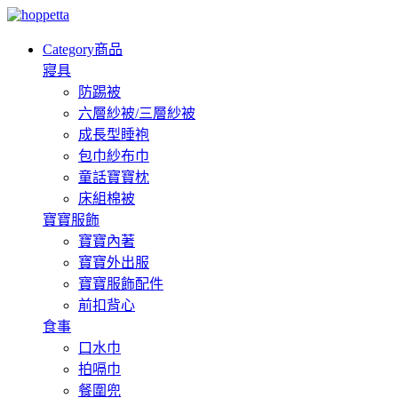
Category
商品
寢具
防踢被
六層紗被/三層紗被
成長型睡袍
包巾紗布巾
童話寶寶枕
床組棉被
寶寶服飾
寶寶內著
寶寶外出服
寶寶服飾配件
前扣背心
食事
口水巾
拍嗝巾
餐圍兜