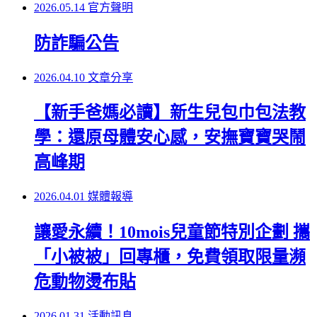
2026.05.14
官方聲明
防詐騙公告
2026.04.10
文章分享
【新手爸媽必讀】新生兒包巾包法教
學：還原母體安心感，安撫寶寶哭鬧
高峰期
2026.04.01
媒體報導
讓愛永續！10mois兒童節特別企劃 攜
「小被被」回專櫃，免費領取限量瀕
危動物燙布貼
2026.01.31
活動訊息