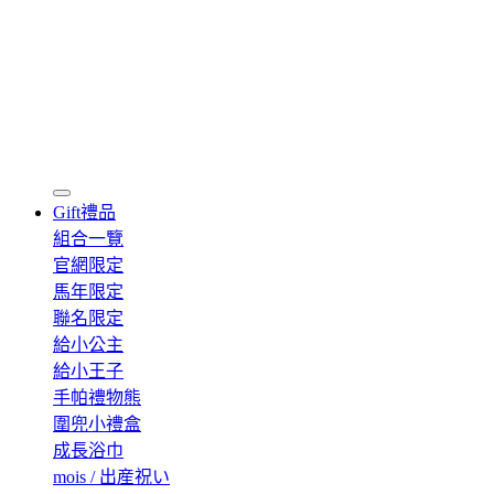
Gift
禮品
組合一覽
官網限定
馬年限定
聯名限定
給小公主
給小王子
手帕禮物熊
圍兜小禮盒
成長浴巾
mois / 出産祝い