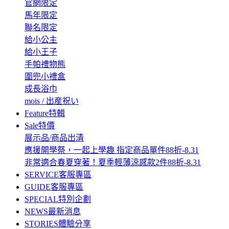
官網限定
馬年限定
聯名限定
給小公主
給小王子
手帕禮物熊
圍兜小禮盒
成長浴巾
mois / 出産祝い
Feature
特輯
Sale
特價
展示品/商品出清
應援開學祭，一起上學趣 指定商品單件88折-8.31
非常適合春夏穿著！夏季輕薄涼感款2件88折-8.31
SERVICE
客服專區
GUIDE
客服專區
SPECIAL
特別企劃
NEWS
最新消息
STORIES
體驗分享