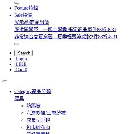
Feature
特輯
Sale
特價
展示品/商品出清
應援開學祭，一起上學趣 指定商品單件88折-8.31
非常適合春夏穿著！夏季輕薄涼感款2件88折-8.31
Search
Login
LIKE
Cart
0
Category
產品分類
寢具
防踢被
六層紗被/三層紗被
成長型睡袍
包巾紗布巾