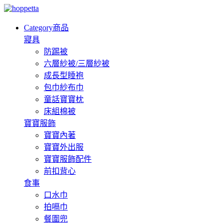
Category
商品
寢具
防踢被
六層紗被/三層紗被
成長型睡袍
包巾紗布巾
童話寶寶枕
床組棉被
寶寶服飾
寶寶內著
寶寶外出服
寶寶服飾配件
前扣背心
食事
口水巾
拍嗝巾
餐圍兜