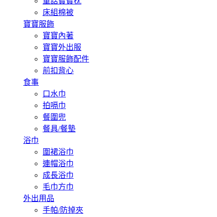
童話寶寶枕
床組棉被
寶寶服飾
寶寶內著
寶寶外出服
寶寶服飾配件
前扣背心
食事
口水巾
拍嗝巾
餐圍兜
餐具/餐墊
浴巾
圍裙浴巾
連帽浴巾
成長浴巾
毛巾方巾
外出用品
手帕/防掉夾