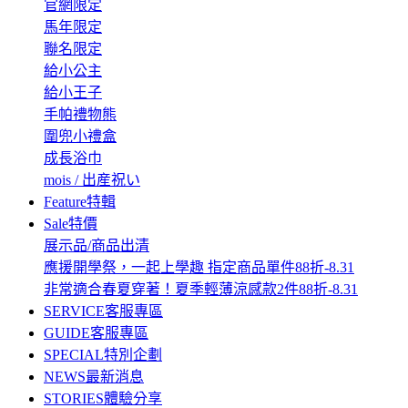
官網限定
馬年限定
聯名限定
給小公主
給小王子
手帕禮物熊
圍兜小禮盒
成長浴巾
mois / 出産祝い
Feature
特輯
Sale
特價
展示品/商品出清
應援開學祭，一起上學趣 指定商品單件88折-8.31
非常適合春夏穿著！夏季輕薄涼感款2件88折-8.31
SERVICE
客服專區
GUIDE
客服專區
SPECIAL
特別企劃
NEWS
最新消息
STORIES
體驗分享