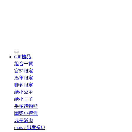
Gift
禮品
組合一覽
官網限定
馬年限定
聯名限定
給小公主
給小王子
手帕禮物熊
圍兜小禮盒
成長浴巾
mois / 出産祝い