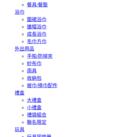
餐具/餐墊
浴巾
圍裙浴巾
連帽浴巾
成長浴巾
毛巾方巾
外出用品
手帕/防掉夾
紗布巾
雨具
收納包
披巾/揹巾配件
禮盒
大禮盒
小禮盒
禮袋組合
聯名限定
玩具
玩具固齒器