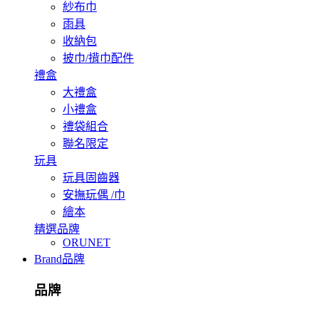
紗布巾
雨具
收納包
披巾/揹巾配件
禮盒
大禮盒
小禮盒
禮袋組合
聯名限定
玩具
玩具固齒器
安撫玩偶 /巾
繪本
精選品牌
ORUNET
Brand
品牌
品牌