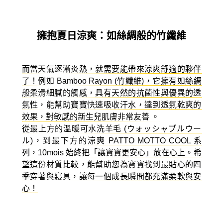
擁抱夏日涼爽：如絲綢般的竹纖維
而當天氣逐漸炎熱，就需要能帶來涼爽舒適的夥伴
了！例如 Bamboo Rayon (竹纖維)，它擁有如絲綢
般柔滑細膩的觸感，具有天然的抗菌性與優異的透
氣性，能幫助寶寶快速吸收汗水，達到透氣乾爽的
效果，對敏感的新生兒肌膚非常友善 。
從最上方的溫暖可水洗羊毛 (ウォッシャブルウー
ル)，到最下方的涼爽 PATTO MOTTO COOL 系
列，10mois 始終把「讓寶寶更安心」放在心上。希
望這份材質比較，能幫助您為寶寶找到最貼心的四
季穿著與寢具，讓每一個成長瞬間都充滿柔軟與安
心！