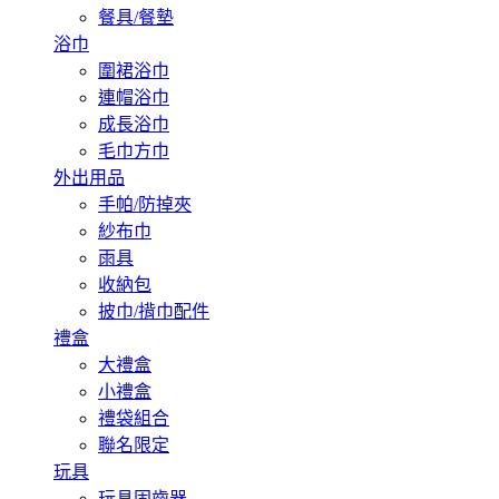
餐具/餐墊
浴巾
圍裙浴巾
連帽浴巾
成長浴巾
毛巾方巾
外出用品
手帕/防掉夾
紗布巾
雨具
收納包
披巾/揹巾配件
禮盒
大禮盒
小禮盒
禮袋組合
聯名限定
玩具
玩具固齒器