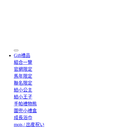
Gift
禮品
組合一覽
官網限定
馬年限定
聯名限定
給小公主
給小王子
手帕禮物熊
圍兜小禮盒
成長浴巾
mois / 出産祝い