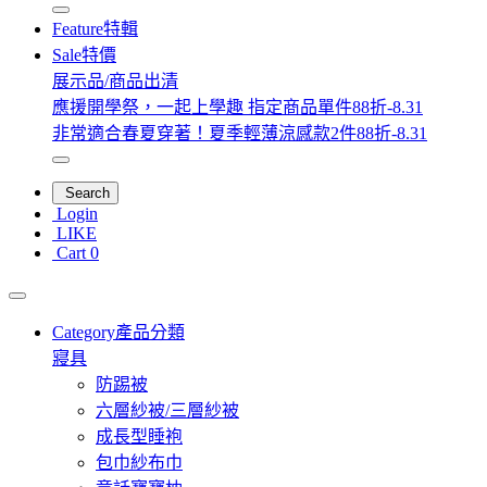
Feature
特輯
Sale
特價
展示品/商品出清
應援開學祭，一起上學趣 指定商品單件88折-8.31
非常適合春夏穿著！夏季輕薄涼感款2件88折-8.31
Search
Login
LIKE
Cart
0
Category
產品分類
寢具
防踢被
六層紗被/三層紗被
成長型睡袍
包巾紗布巾