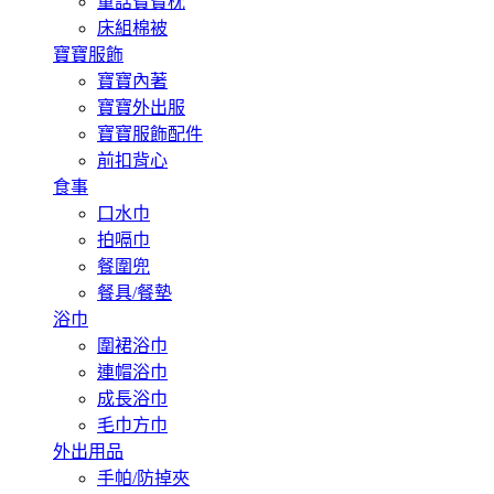
童話寶寶枕
床組棉被
寶寶服飾
寶寶內著
寶寶外出服
寶寶服飾配件
前扣背心
食事
口水巾
拍嗝巾
餐圍兜
餐具/餐墊
浴巾
圍裙浴巾
連帽浴巾
成長浴巾
毛巾方巾
外出用品
手帕/防掉夾