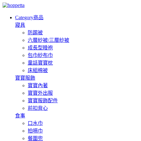
Category
商品
寢具
防踢被
六層紗被/三層紗被
成長型睡袍
包巾紗布巾
童話寶寶枕
床組棉被
寶寶服飾
寶寶內著
寶寶外出服
寶寶服飾配件
前扣背心
食事
口水巾
拍嗝巾
餐圍兜