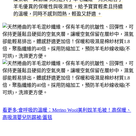
羊毛優異的保暖性與吸濕性，給予寶寶輕柔且持續
的溫暖，同時不感到悶熱，輕盈又舒適 。
看更多:會呼吸的溫暖：Merino Wool美利奴羊毛被！高保暖、
高吸濕嬰兒防踢被/蓋毯