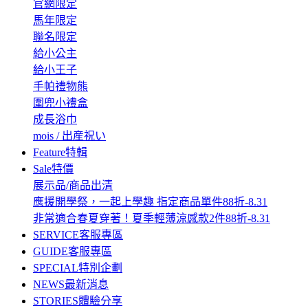
官網限定
馬年限定
聯名限定
給小公主
給小王子
手帕禮物熊
圍兜小禮盒
成長浴巾
mois / 出産祝い
Feature
特輯
Sale
特價
展示品/商品出清
應援開學祭，一起上學趣 指定商品單件88折-8.31
非常適合春夏穿著！夏季輕薄涼感款2件88折-8.31
SERVICE
客服專區
GUIDE
客服專區
SPECIAL
特別企劃
NEWS
最新消息
STORIES
體驗分享