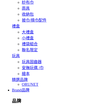
紗布巾
雨具
收納包
披巾/揹巾配件
禮盒
大禮盒
小禮盒
禮袋組合
聯名限定
玩具
玩具固齒器
安撫玩偶 /巾
繪本
精選品牌
ORUNET
Brand
品牌
品牌