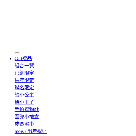
Gift
禮品
組合一覽
官網限定
馬年限定
聯名限定
給小公主
給小王子
手帕禮物熊
圍兜小禮盒
成長浴巾
mois / 出産祝い