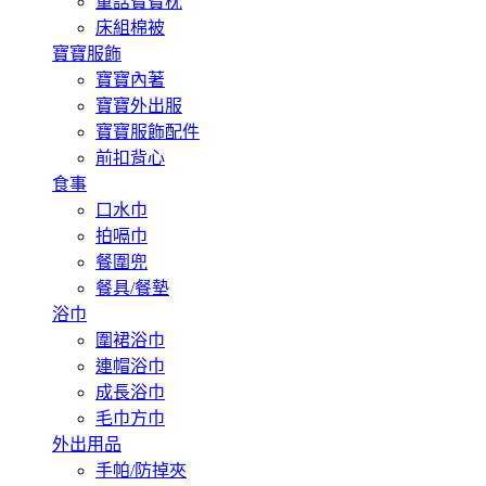
童話寶寶枕
床組棉被
寶寶服飾
寶寶內著
寶寶外出服
寶寶服飾配件
前扣背心
食事
口水巾
拍嗝巾
餐圍兜
餐具/餐墊
浴巾
圍裙浴巾
連帽浴巾
成長浴巾
毛巾方巾
外出用品
手帕/防掉夾