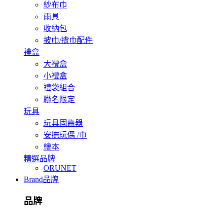
紗布巾
雨具
收納包
披巾/揹巾配件
禮盒
大禮盒
小禮盒
禮袋組合
聯名限定
玩具
玩具固齒器
安撫玩偶 /巾
繪本
精選品牌
ORUNET
Brand
品牌
品牌