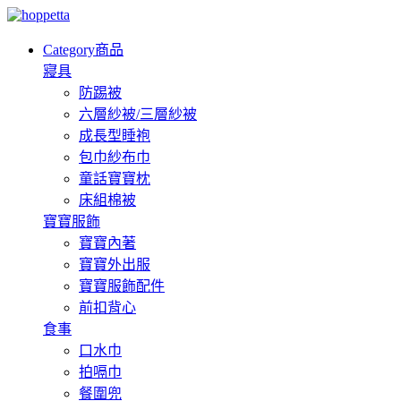
Category
商品
寢具
防踢被
六層紗被/三層紗被
成長型睡袍
包巾紗布巾
童話寶寶枕
床組棉被
寶寶服飾
寶寶內著
寶寶外出服
寶寶服飾配件
前扣背心
食事
口水巾
拍嗝巾
餐圍兜