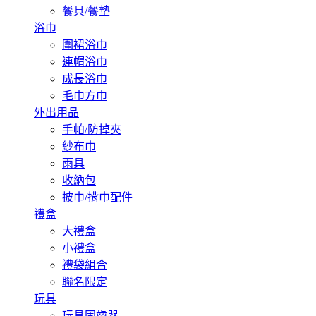
餐具/餐墊
浴巾
圍裙浴巾
連帽浴巾
成長浴巾
毛巾方巾
外出用品
手帕/防掉夾
紗布巾
雨具
收納包
披巾/揹巾配件
禮盒
大禮盒
小禮盒
禮袋組合
聯名限定
玩具
玩具固齒器