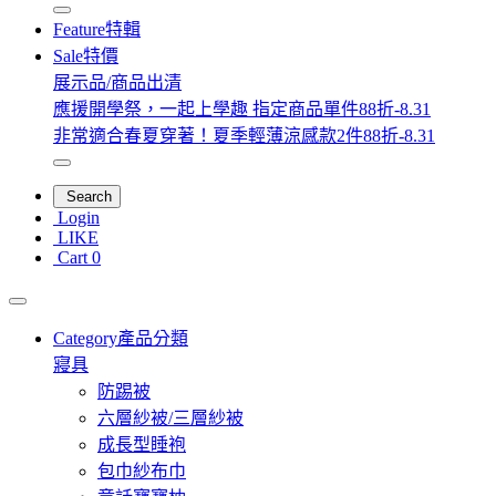
Feature
特輯
Sale
特價
展示品/商品出清
應援開學祭，一起上學趣 指定商品單件88折-8.31
非常適合春夏穿著！夏季輕薄涼感款2件88折-8.31
Search
Login
LIKE
Cart
0
Category
產品分類
寢具
防踢被
六層紗被/三層紗被
成長型睡袍
包巾紗布巾