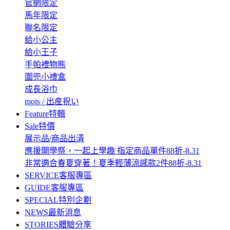
官網限定
馬年限定
聯名限定
給小公主
給小王子
手帕禮物熊
圍兜小禮盒
成長浴巾
mois / 出産祝い
Feature
特輯
Sale
特價
展示品/商品出清
應援開學祭，一起上學趣 指定商品單件88折-8.31
非常適合春夏穿著！夏季輕薄涼感款2件88折-8.31
SERVICE
客服專區
GUIDE
客服專區
SPECIAL
特別企劃
NEWS
最新消息
STORIES
體驗分享