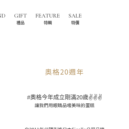
ND
GIFT
FEATURE
SALE
禮品
特輯
特價
奧格20週年
#奧格今年成立剛滿20歲✌️✌️✌️
讓我們用眼睛品嚐美味的蛋糕