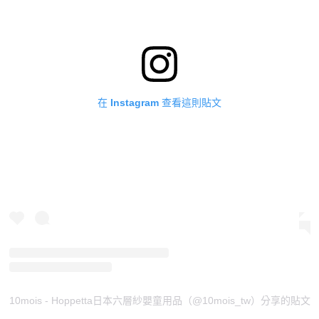
在 Instagram 查看這則貼文
10mois - Hoppetta日本六層紗嬰童用品（@10mois_tw）分享的貼文