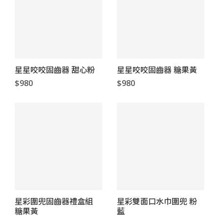
星星咬咬固齒器 甜心粉
星星咬咬固齒器 糖果黃
$980
$980
星彩圍兜固齒器禮盒組
星彩雙面口水巾圍兜 粉
糖果黃
藍