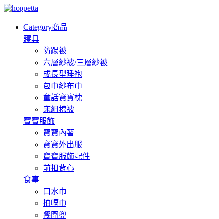
Category
商品
寢具
防踢被
六層紗被/三層紗被
成長型睡袍
包巾紗布巾
童話寶寶枕
床組棉被
寶寶服飾
寶寶內著
寶寶外出服
寶寶服飾配件
前扣背心
食事
口水巾
拍嗝巾
餐圍兜