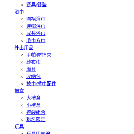
餐具/餐墊
浴巾
圍裙浴巾
連帽浴巾
成長浴巾
毛巾方巾
外出用品
手帕/防掉夾
紗布巾
雨具
收納包
披巾/揹巾配件
禮盒
大禮盒
小禮盒
禮袋組合
聯名限定
玩具
玩具固齒器