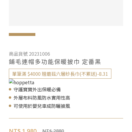
商品貨號 20231006
鋪毛連帽多功能保暖披巾 定番黑
單筆滿 $4000 贈蘑菇六層紗長巾(不累送)-8.31
守護寶寶外出保暖必備
外層布料防風防水實用性高
可使用於嬰兒車成防曬披風
NT$ 1,980
NT$ 2880