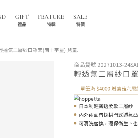
ND
GIFT
FEATURE
SALE
禮品
特輯
特價
輕透氣二層紗口罩套(南十字星) 兒童.
商品貨號 20271013-24SA
輕透氣二層紗口罩套
單筆滿 $4000 贈蘑菇六層紗
日本制輕薄透柔軟二層紗
內外兩面皆採拱門式透氣凸
可清洗替換，環保衛生。也