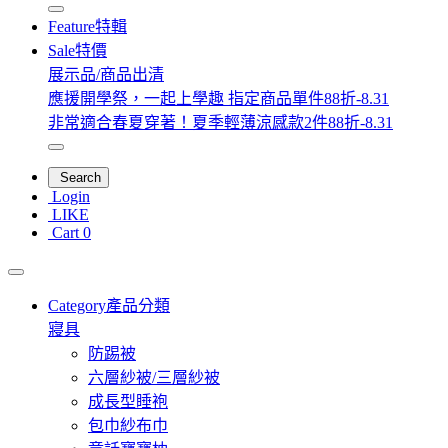
Feature
特輯
Sale
特價
展示品/商品出清
應援開學祭，一起上學趣 指定商品單件88折-8.31
非常適合春夏穿著！夏季輕薄涼感款2件88折-8.31
Search
Login
LIKE
Cart
0
Category
產品分類
寢具
防踢被
六層紗被/三層紗被
成長型睡袍
包巾紗布巾