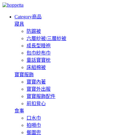
Category
商品
寢具
防踢被
六層紗被/三層紗被
成長型睡袍
包巾紗布巾
童話寶寶枕
床組棉被
寶寶服飾
寶寶內著
寶寶外出服
寶寶服飾配件
前扣背心
食事
口水巾
拍嗝巾
餐圍兜