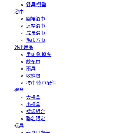
餐具/餐墊
浴巾
圍裙浴巾
連帽浴巾
成長浴巾
毛巾方巾
外出用品
手帕/防掉夾
紗布巾
雨具
收納包
披巾/揹巾配件
禮盒
大禮盒
小禮盒
禮袋組合
聯名限定
玩具
玩具固齒器