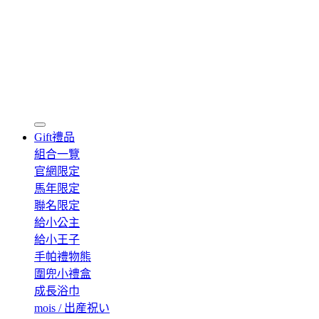
Gift
禮品
組合一覽
官網限定
馬年限定
聯名限定
給小公主
給小王子
手帕禮物熊
圍兜小禮盒
成長浴巾
mois / 出産祝い