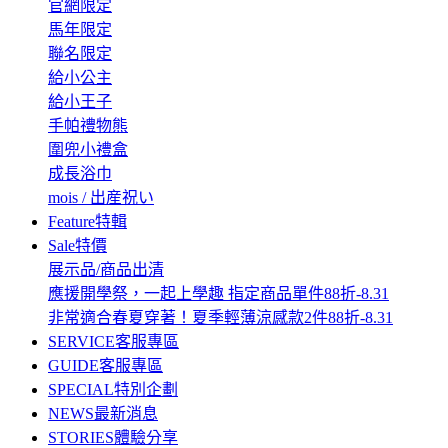
官網限定
馬年限定
聯名限定
給小公主
給小王子
手帕禮物熊
圍兜小禮盒
成長浴巾
mois / 出産祝い
Feature
特輯
Sale
特價
展示品/商品出清
應援開學祭，一起上學趣 指定商品單件88折-8.31
非常適合春夏穿著！夏季輕薄涼感款2件88折-8.31
SERVICE
客服專區
GUIDE
客服專區
SPECIAL
特別企劃
NEWS
最新消息
STORIES
體驗分享