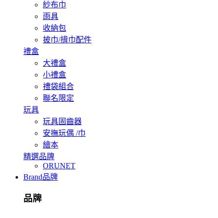
紗布巾
雨具
收納包
披巾/揹巾配件
禮盒
大禮盒
小禮盒
禮袋組合
聯名限定
玩具
玩具固齒器
安撫玩偶 /巾
繪本
精選品牌
ORUNET
Brand
品牌
品牌