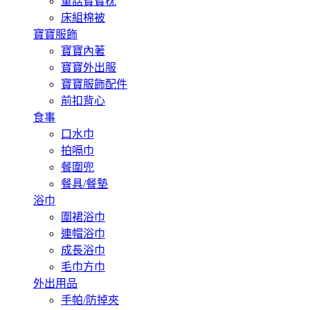
童話寶寶枕
床組棉被
寶寶服飾
寶寶內著
寶寶外出服
寶寶服飾配件
前扣背心
食事
口水巾
拍嗝巾
餐圍兜
餐具/餐墊
浴巾
圍裙浴巾
連帽浴巾
成長浴巾
毛巾方巾
外出用品
手帕/防掉夾