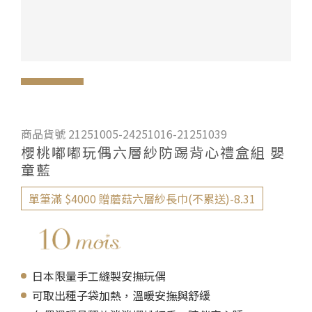
商品貨號 21251005-24251016-21251039
櫻桃嘟嘟玩偶六層紗防踢背心禮盒組 嬰
童藍
單筆滿 $4000 贈蘑菇六層紗長巾(不累送)-8.31
日本限量手工縫製安撫玩偶
可取出種子袋加熱，溫暖安撫與舒緩