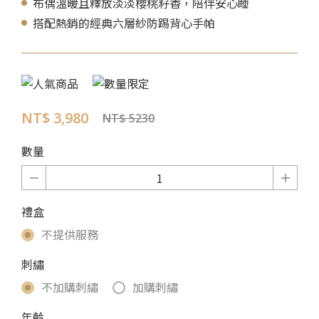
布偶溫暖且釋放淡淡櫻桃籽香，陪伴安心睡
搭配熱銷的經典六層紗防踢背心手帕
NT$ 3,980
NT$ 5230
數量
禮盒
不提供服務
刺繡
不加購刺繡
加購刺繡
年齡