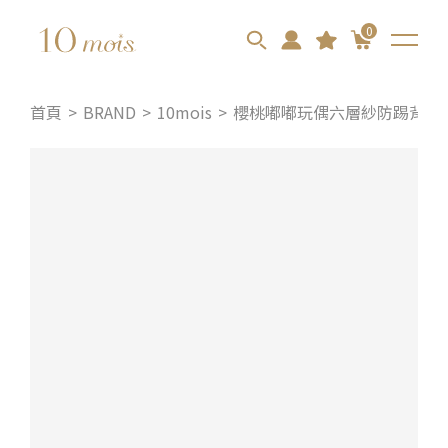
0
首頁
BRAND
10mois
櫻桃嘟嘟玩偶六層紗防踢背心