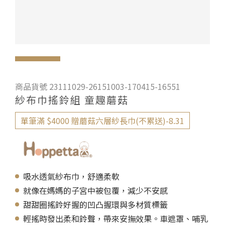
商品貨號 23111029-26151003-170415-16551
紗布巾搖鈴組 童趣蘑菇
單筆滿 $4000 贈蘑菇六層紗長巾(不累送)-8.31
吸水透氣紗布巾，舒適柔軟
就像在媽媽的子宮中被包覆，減少不安感
甜甜圈搖鈴好握的凹凸握環與多材質標籤
輕搖時發出柔和鈴聲，帶來安撫效果。車遮罩、哺乳