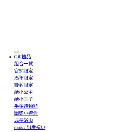
Gift
禮品
組合一覽
官網限定
馬年限定
聯名限定
給小公主
給小王子
手帕禮物熊
圍兜小禮盒
成長浴巾
mois / 出産祝い