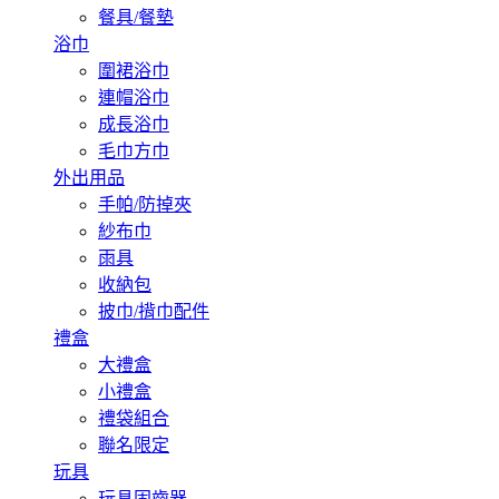
餐具/餐墊
浴巾
圍裙浴巾
連帽浴巾
成長浴巾
毛巾方巾
外出用品
手帕/防掉夾
紗布巾
雨具
收納包
披巾/揹巾配件
禮盒
大禮盒
小禮盒
禮袋組合
聯名限定
玩具
玩具固齒器