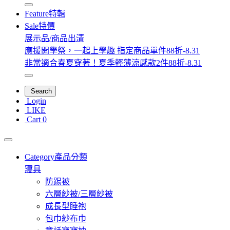
Feature
特輯
Sale
特價
展示品/商品出清
應援開學祭，一起上學趣 指定商品單件88折-8.31
非常適合春夏穿著！夏季輕薄涼感款2件88折-8.31
Search
Login
LIKE
Cart
0
Category
產品分類
寢具
防踢被
六層紗被/三層紗被
成長型睡袍
包巾紗布巾