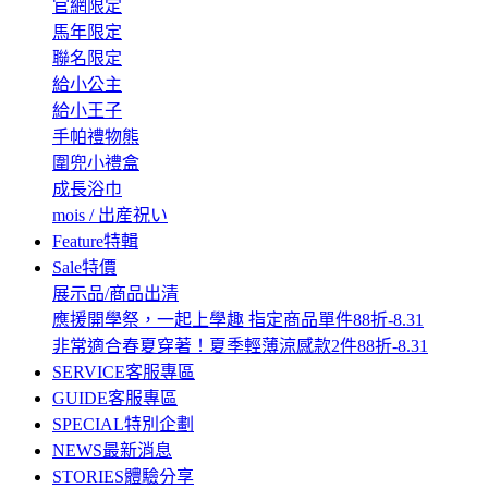
官網限定
馬年限定
聯名限定
給小公主
給小王子
手帕禮物熊
圍兜小禮盒
成長浴巾
mois / 出産祝い
Feature
特輯
Sale
特價
展示品/商品出清
應援開學祭，一起上學趣 指定商品單件88折-8.31
非常適合春夏穿著！夏季輕薄涼感款2件88折-8.31
SERVICE
客服專區
GUIDE
客服專區
SPECIAL
特別企劃
NEWS
最新消息
STORIES
體驗分享