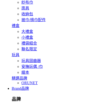
紗布巾
雨具
收納包
披巾/揹巾配件
禮盒
大禮盒
小禮盒
禮袋組合
聯名限定
玩具
玩具固齒器
安撫玩偶 /巾
繪本
精選品牌
ORUNET
Brand
品牌
品牌