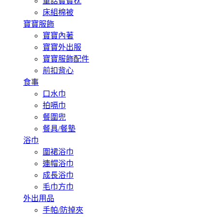
童話寶寶枕
床組棉被
寶寶服飾
寶寶內著
寶寶外出服
寶寶服飾配件
前扣背心
食事
口水巾
拍嗝巾
餐圍兜
餐具/餐墊
浴巾
圍裙浴巾
連帽浴巾
成長浴巾
毛巾方巾
外出用品
手帕/防掉夾