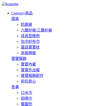
Category
商品
寢具
防踢被
六層紗被/三層紗被
成長型睡袍
包巾紗布巾
童話寶寶枕
床組棉被
寶寶服飾
寶寶內著
寶寶外出服
寶寶服飾配件
前扣背心
食事
口水巾
拍嗝巾
餐圍兜