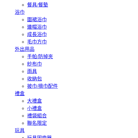
餐具/餐墊
浴巾
圍裙浴巾
連帽浴巾
成長浴巾
毛巾方巾
外出用品
手帕/防掉夾
紗布巾
雨具
收納包
披巾/揹巾配件
禮盒
大禮盒
小禮盒
禮袋組合
聯名限定
玩具
玩具固齒器