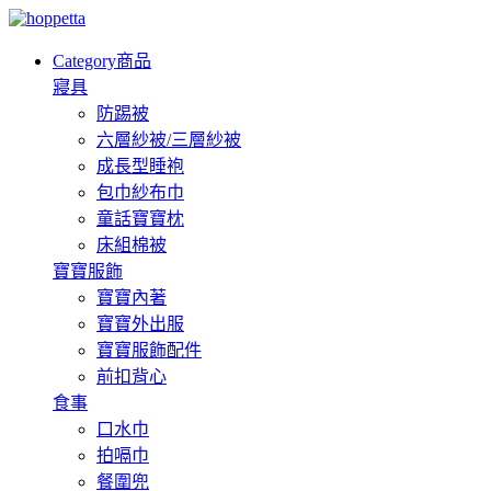
Category
商品
寢具
防踢被
六層紗被/三層紗被
成長型睡袍
包巾紗布巾
童話寶寶枕
床組棉被
寶寶服飾
寶寶內著
寶寶外出服
寶寶服飾配件
前扣背心
食事
口水巾
拍嗝巾
餐圍兜