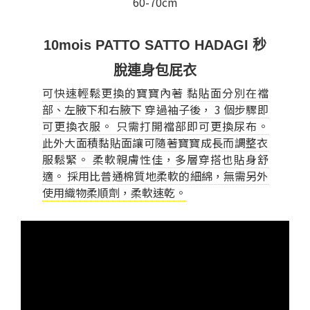
10mois PATTO SATTO HADAGI 秒
脫連身包屁衣
可快速輕鬆更換的寶寶內著 黏貼面分別在襠
部、左腋下和右腋下 穿過袖子後， 3 個步驟即
可更換衣服。 只需打開襠部即可更換尿布。
此外大面積黏貼面讓可隨著寶寶成長而調整衣
服鬆緊。 柔軟親膚性佳，多層穿搭也貼身舒
適。 採用比普通棉質地柔軟的細綿，無需另外
使用織物柔順劑，柔軟速乾。