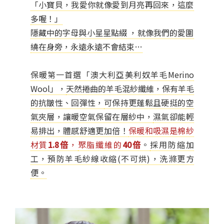
「小寶貝，我愛你就像愛到月亮再回來，這麼
多喔！」
隱藏中的字母與小星星點綴 ，就像我們的愛圍
繞在身旁，永遠永遠不會結束…
保暖第一首選「澳大利亞美利奴羊毛Merino
Wool」，
天然捲曲的羊毛混紗纖維，保有羊毛
的抗皺性、回彈性，
可保持更蓬鬆且硬挺的空
氣夾層，讓暖空氣保留在層紗中，
濕氣卻能輕
易排出，體感舒適更加倍！
保暖和吸濕是棉紗
材質
1.8倍
，
聚脂纖維的
40倍
。
採用防縮加
工，預防羊毛紗線收縮(不可烘)，洗滌更方
便。