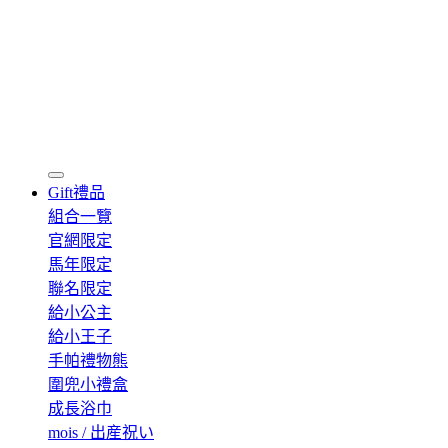
Gift
禮品
組合一覽
官網限定
馬年限定
聯名限定
給小公主
給小王子
手帕禮物熊
圍兜小禮盒
成長浴巾
mois / 出産祝い