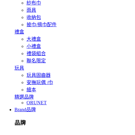
紗布巾
雨具
收納包
披巾/揹巾配件
禮盒
大禮盒
小禮盒
禮袋組合
聯名限定
玩具
玩具固齒器
安撫玩偶 /巾
繪本
精選品牌
ORUNET
Brand
品牌
品牌