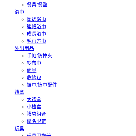
餐具/餐墊
浴巾
圍裙浴巾
連帽浴巾
成長浴巾
毛巾方巾
外出用品
手帕/防掉夾
紗布巾
雨具
收納包
披巾/揹巾配件
禮盒
大禮盒
小禮盒
禮袋組合
聯名限定
玩具
玩具固齒器