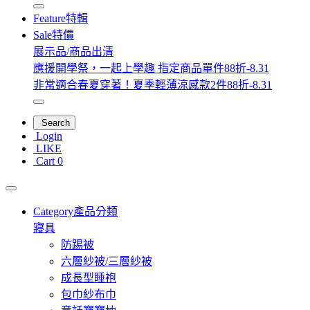
Feature
特輯
Sale
特價
展示品/商品出清
應援開學祭，一起上學趣 指定商品單件88折-8.31
非常適合春夏穿著！夏季輕薄涼感款2件88折-8.31
Search
Login
LIKE
Cart
0
Category
產品分類
寢具
防踢被
六層紗被/三層紗被
成長型睡袍
包巾紗布巾