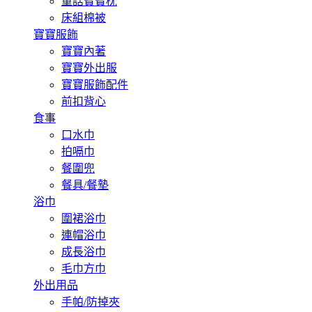
童話寶寶枕
床組棉被
寶寶服飾
寶寶內著
寶寶外出服
寶寶服飾配件
前扣背心
食事
口水巾
拍嗝巾
餐圍兜
餐具/餐墊
浴巾
圍裙浴巾
連帽浴巾
成長浴巾
毛巾方巾
外出用品
手帕/防掉夾