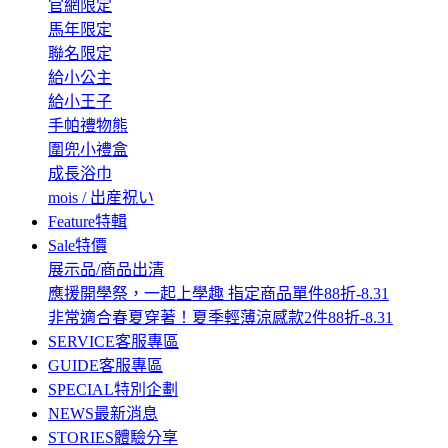
官網限定
馬年限定
聯名限定
給小公主
給小王子
手帕禮物熊
圍兜小禮盒
成長浴巾
mois / 出産祝い
Feature
特輯
Sale
特價
展示品/商品出清
應援開學祭，一起上學趣 指定商品單件88折-8.31
非常適合春夏穿著！夏季輕薄涼感款2件88折-8.31
SERVICE
客服專區
GUIDE
客服專區
SPECIAL
特別企劃
NEWS
最新消息
STORIES
體驗分享