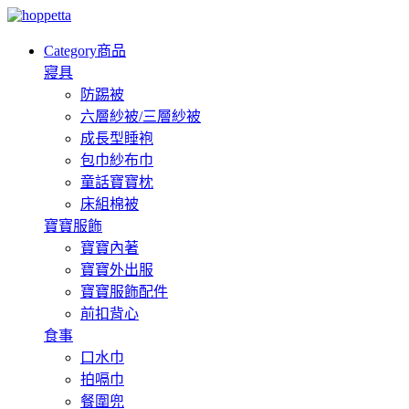
Category
商品
寢具
防踢被
六層紗被/三層紗被
成長型睡袍
包巾紗布巾
童話寶寶枕
床組棉被
寶寶服飾
寶寶內著
寶寶外出服
寶寶服飾配件
前扣背心
食事
口水巾
拍嗝巾
餐圍兜