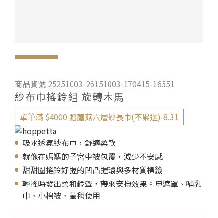
商品貨號 25251003-26151003-170415-16551
紗布巾搖鈴組 旋轉木馬
單筆滿 $4000 贈蘑菇六層紗長巾(不累送)-8.31
吸水透氣紗布巾，舒適柔軟
就像在媽媽的子宮中被包覆，減少不安感
甜甜圈搖鈴好握的凹凸握環與多材質標籤
輕搖時發出柔和鈴聲，帶來安撫效果。車遮罩、哺乳
巾、小棉被、蓋毯使用