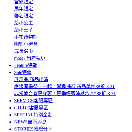
官網限定
馬年限定
聯名限定
給小公主
給小王子
手帕禮物熊
圍兜小禮盒
成長浴巾
mois / 出産祝い
Feature
特輯
Sale
特價
展示品/商品出清
應援開學祭，一起上學趣 指定商品單件88折-8.31
非常適合春夏穿著！夏季輕薄涼感款2件88折-8.31
SERVICE
客服專區
GUIDE
客服專區
SPECIAL
特別企劃
NEWS
最新消息
STORIES
體驗分享