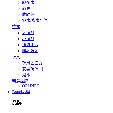
紗布巾
雨具
收納包
披巾/揹巾配件
禮盒
大禮盒
小禮盒
禮袋組合
聯名限定
玩具
玩具固齒器
安撫玩偶 /巾
繪本
精選品牌
ORUNET
Brand
品牌
品牌