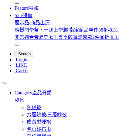
Feature
特輯
Sale
特價
展示品/商品出清
應援開學祭，一起上學趣 指定商品單件88折-8.31
非常適合春夏穿著！夏季輕薄涼感款2件88折-8.31
Search
Login
LIKE
Cart
0
Category
產品分類
寢具
防踢被
六層紗被/三層紗被
成長型睡袍
包巾紗布巾