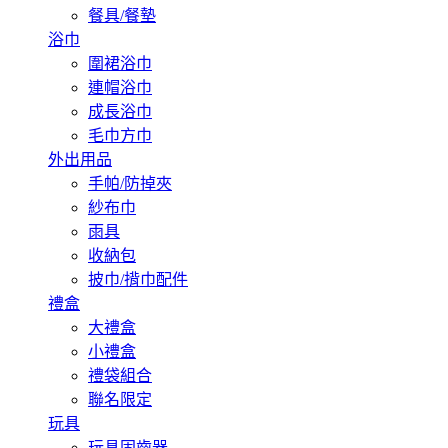
餐具/餐墊
浴巾
圍裙浴巾
連帽浴巾
成長浴巾
毛巾方巾
外出用品
手帕/防掉夾
紗布巾
雨具
收納包
披巾/揹巾配件
禮盒
大禮盒
小禮盒
禮袋組合
聯名限定
玩具
玩具固齒器