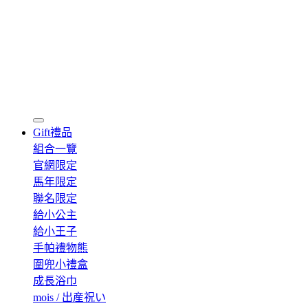
Gift
禮品
組合一覽
官網限定
馬年限定
聯名限定
給小公主
給小王子
手帕禮物熊
圍兜小禮盒
成長浴巾
mois / 出産祝い