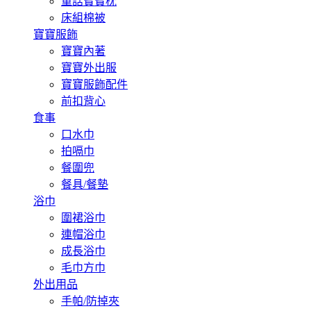
童話寶寶枕
床組棉被
寶寶服飾
寶寶內著
寶寶外出服
寶寶服飾配件
前扣背心
食事
口水巾
拍嗝巾
餐圍兜
餐具/餐墊
浴巾
圍裙浴巾
連帽浴巾
成長浴巾
毛巾方巾
外出用品
手帕/防掉夾