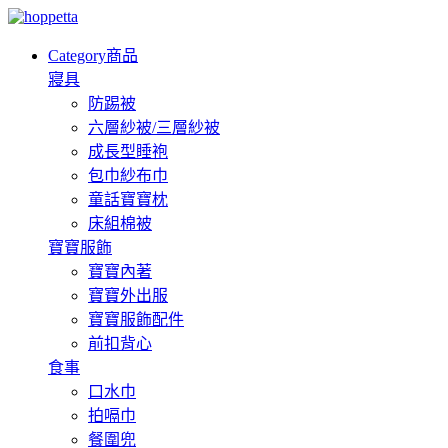
Category
商品
寢具
防踢被
六層紗被/三層紗被
成長型睡袍
包巾紗布巾
童話寶寶枕
床組棉被
寶寶服飾
寶寶內著
寶寶外出服
寶寶服飾配件
前扣背心
食事
口水巾
拍嗝巾
餐圍兜