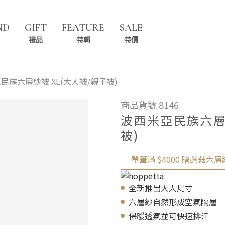
ND
GIFT
FEATURE
SALE
禮品
特輯
特價
民族六層紗被 XL(大人被/親子被)
商品貨號 8146
波西米亞民族六層紗
被)
單筆滿 $4000 贈蘑菇六層紗
全新推出大人尺寸
六層紗自然形成空氣隔層
保暖透氣並可快速排汗