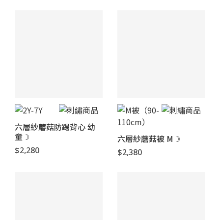
六層紗蘑菇防踢背心 幼
童☽
六層紗蘑菇被 M☽
$2,280
$2,380