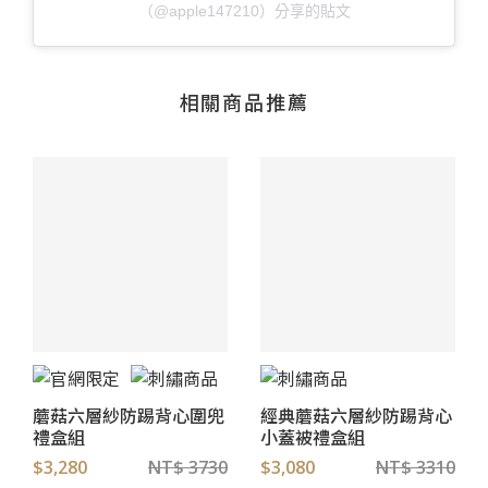
（@apple147210）分享的貼文
相關商品推薦
蘑菇六層紗防踢背心圍兜
經典蘑菇六層紗防踢背心
禮盒組
小蓋被禮盒組
$3,280
NT$ 3730
$3,080
NT$ 3310