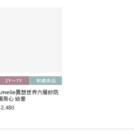
Amelie異想世界六層紗防
踢背心 幼童
$2,480