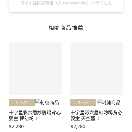
珊卓小姐與艾瑪妞（@iammssandra）分享的貼文
相關商品推薦
十字星彩六層紗防踢背心
十字星彩六層紗防踢背心
嬰童 夢幻粉☽
嬰童 天空藍☽
$2,280
$2,280