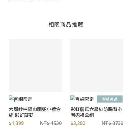
相關商品推薦
六層紗拍嗝巾圍兜小禮盒
彩虹蘑菇六層紗防踢背心
組 彩虹蘑菇
圍兜禮盒組
$1,399
NT$ 1530
$3,280
NT$ 3730