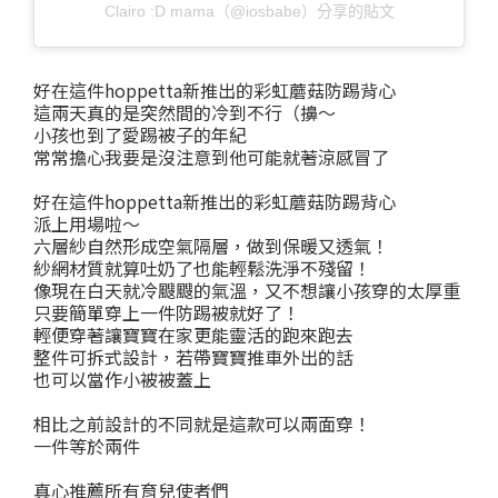
Clairo :D mama（@iosbabe）分享的貼文
好在這件hoppetta新推出的彩虹蘑菇防踢背心
這兩天真的是突然間的冷到不行（擤～
小孩也到了愛踢被子的年紀
常常擔心我要是沒注意到他可能就著涼感冒了
好在這件hoppetta新推出的彩虹蘑菇防踢背心
派上用場啦～
六層紗自然形成空氣隔層，做到保暖又透氣！
紗網材質就算吐奶了也能輕鬆洗淨不殘留！
像現在白天就冷颼颼的氣溫，又不想讓小孩穿的太厚重
只要簡單穿上一件防踢被就好了！
輕便穿著讓寶寶在家更能靈活的跑來跑去
整件可拆式設計，若帶寶寶推車外出的話
也可以當作小被被蓋上
相比之前設計的不同就是這款可以兩面穿！
一件等於兩件
真心推薦所有育兒使者們