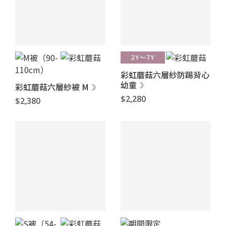
彩虹蘑菇六層紗防踢背心
幼童☽
彩虹蘑菇六層紗被 M☽
$2,280
$2,380