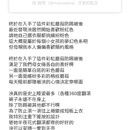
徐 佩筠（@maiuskeira）分享的貼文
終於在入手了這件彩虹蘑菇防踢被後
最近發現泱居然開始喜歡粉紅色
請她自己選衣服都挑繽紛粉色
這大概是屬於每個小女孩的夢幻色系吧
但母親我本人偏偏喜歡簡約風格
終於在入手了這件彩虹蘑菇防踢被後
滿足了我們母女倆各自的喜好啊
一面是簡單白底的彩色蘑菇
另一面是繽紛多彩的格紋蘑菇
每天睡前都隨著泱的心情決定穿哪面
泱真的是史上睡姿最多（各種360度翻滾
被子永遠不在身上
除了防踢被其他都不行啊
為了防止滾一滾往上捲變成短板上衣
我特別注重下擺按扣設計
管她半夜花式翻滾都穿的好好的
泱可以安穩一覺到天亮