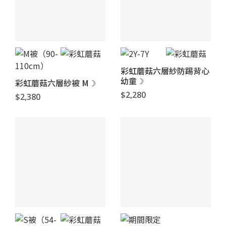
彩虹蘑菇六層紗防踢背心
幼童☽
彩虹蘑菇六層紗被 M☽
$2,280
$2,380