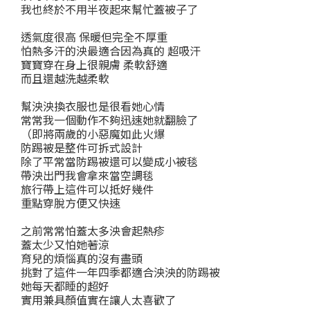
我也終於不用半夜起來幫忙蓋被子了
透氣度很高 保暖但完全不厚重
怕熱多汗的泱最適合因為真的 超吸汗
寶寶穿在身上很親膚 柔軟舒適
而且還越洗越柔軟
幫泱泱換衣服也是很看她心情
常常我一個動作不夠迅速她就翻臉了
（即將兩歲的小惡魔如此火爆
防踢被是整件可拆式設計
除了平常當防踢被還可以變成小被毯
帶泱出門我會拿來當空調毯
旅行帶上這件可以抵好幾件
重點穿脫方便又快速
之前常常怕蓋太多泱會起熱疹
蓋太少又怕她著涼
育兒的煩惱真的沒有盡頭
挑對了這件一年四季都適合泱泱的防踢被
她每天都睡的超好
實用兼具顏值實在讓人太喜歡了