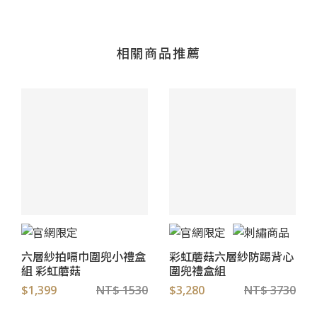
相關商品推薦
六層紗拍嗝巾圍兜小禮盒
彩虹蘑菇六層紗防踢背心
組 彩虹蘑菇
圍兜禮盒組
$1,399
NT$ 1530
$3,280
NT$ 3730