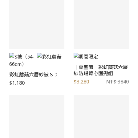
｜萬聖節｜彩虹蘑菇六層
紗防踢背心圍兜組
彩虹蘑菇六層紗被 S☽
$3,280
NT$ 3840
$1,180