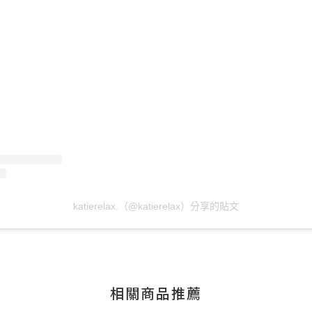
katierelax.（@katierelax）分享的貼文
相關商品推薦