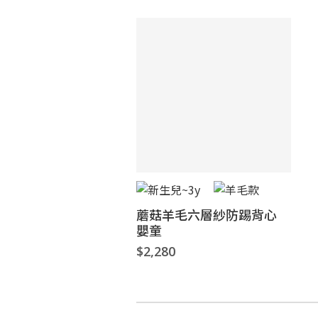
蘑菇羊毛六層紗防踢背心
嬰童
$2,280