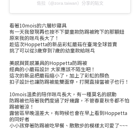
佐拉（@zora.taiwan）分享的貼文
看著10mois的六層紗寢具
有一天我發現再也按不下嬰童款防踢被跨下的那顆鈕
原來我的咪乓長大了！
趁這次Hoppetta的新品彩虹蘑菇在臺灣全球首賣
挑了可以從3歲穿到7歲的幼童款給咪乓
美感與質感兼具的Hoppetta防踢被
經典的小蘑菇設計 大家應該不陌生吧！
這次的新品把蘑菇縮小了，加上了彩虹的顏色
扣子設計也讓防踢被能雙面穿，打開直接當被子也行！
10mois溫柔的陪伴咪乓長大，有一種莫名的感動
防踢被也陪著我們度過了好幾露，不管春夏秋冬都不怕
踢被著涼！
露營區早晚溫差大，有時候也會在早上看到Hoppetta
的同好者
小小孩穿著防踢被吃早餐、散散步的模樣太可愛了~~~