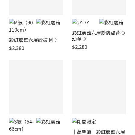
彩虹蘑菇六層紗防踢背心
幼童☽
彩虹蘑菇六層紗被 M☽
$2,280
$2,380
｜萬聖節｜彩虹蘑菇六層