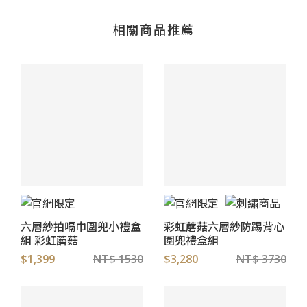
相關商品推薦
六層紗拍嗝巾圍兜小禮盒
彩虹蘑菇六層紗防踢背心
組 彩虹蘑菇
圍兜禮盒組
$1,399
NT$ 1530
$3,280
NT$ 3730