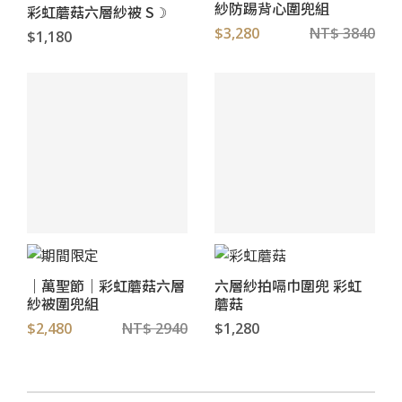
紗防踢背心圍兜組
彩虹蘑菇六層紗被 S☽
$3,280
NT$ 3840
$1,180
｜萬聖節｜彩虹蘑菇六層
六層紗拍嗝巾圍兜 彩虹
紗被圍兜組
蘑菇
$2,480
NT$ 2940
$1,280