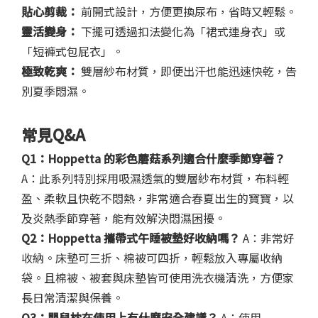
貼心剪裁：
前開式設計，方便更換尿布，省時又輕鬆。
靈活變身：
下擺可透過扣法變化為「裙式連身衣」或
「短褲式包屁衣」。
極致乾爽：
雙層紗布材質，即便出汗也能迅速快乾，告
別夏季悶濕。
常見Q&A
Q1：
Hoppetta 的
彩色蘑菇系列
適合什麼季節穿著
？
A：此系列特別採用吸濕透氣的雙層紗布材質，布料輕
盈、柔軟且快乾不悶熱，非常適合春夏出生的寶寶，以
及炎熱季節穿著，能有效解決悶濕困擾。
Q2：
Hoppetta
攜帶式午睡被墊
好收納嗎？
A：非常好
收納。床墊可三折、棉被可四折，輕鬆放入專屬收納
袋。且棉被、被套與床墊皆可使用洗衣機清洗，方便家
長日常清潔與保養。
Q3：
嬰兒枕
在使用上有什麼安全建議？
A：使用