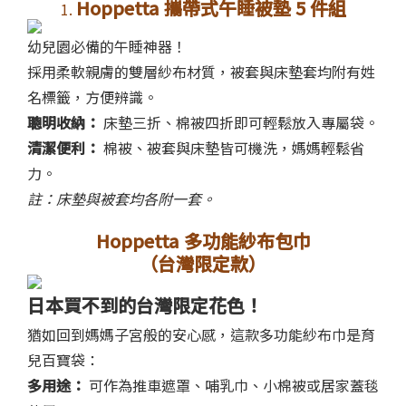
Hoppetta 攜帶式午睡被墊 5 件組
1.
幼兒園必備的午睡神器！
採用柔軟親膚的雙層紗布材質，被套與床墊套均附有姓
名標籤，方便辨識。
聰明收納：
床墊三折、棉被四折即可輕鬆放入專屬袋。
清潔便利：
棉被、被套與床墊皆可機洗，媽媽輕鬆省
力。
註：床墊與被套均各附一套。
Hoppetta 多功能紗布包巾
（台灣限定款）
日本買不到的台灣限定花色！
猶如回到媽媽子宮般的安心感，這款多功能紗布巾是育
兒百寶袋：
多用途：
可作為推車遮罩、哺乳巾、小棉被或居家蓋毯