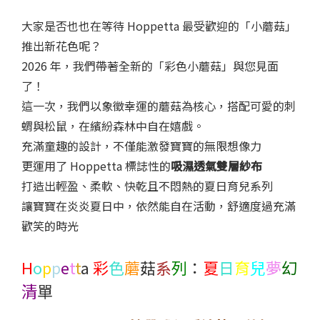
大家是否也也在等待 Hoppetta 最受歡迎的「小蘑菇」
推出新花色呢？
2026 年，我們帶著全新的「彩色小蘑菇」與您見面
了！
這一次，我們以象徵幸運的蘑菇為核心，搭配可愛的刺
蝟與松鼠，在繽紛森林中自在嬉戲。
充滿童趣的設計，不僅能激發寶寶的無限想像力
更運用了 Hoppetta 標誌性的
吸濕透氣雙層紗布
打造出輕盈、柔軟、快乾且不悶熱的夏日育兒系列
讓寶寶在炎炎夏日中，依然能自在活動，舒適度過充滿
歡笑的時光
H
o
p
p
e
t
t
a
彩
色
蘑
菇
系
列
：
夏
日
育
兒
夢
幻
清
單