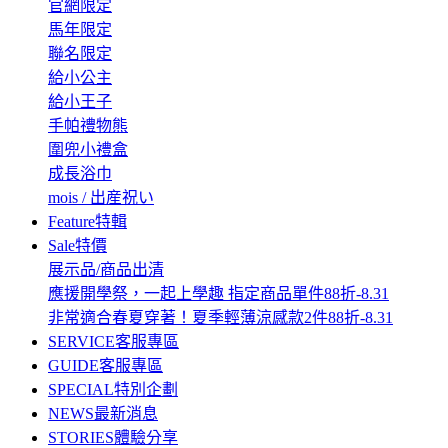
官網限定
馬年限定
聯名限定
給小公主
給小王子
手帕禮物熊
圍兜小禮盒
成長浴巾
mois / 出産祝い
Feature
特輯
Sale
特價
展示品/商品出清
應援開學祭，一起上學趣 指定商品單件88折-8.31
非常適合春夏穿著！夏季輕薄涼感款2件88折-8.31
SERVICE
客服專區
GUIDE
客服專區
SPECIAL
特別企劃
NEWS
最新消息
STORIES
體驗分享