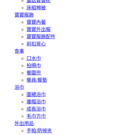
童話寶寶枕
床組棉被
寶寶服飾
寶寶內著
寶寶外出服
寶寶服飾配件
前扣背心
食事
口水巾
拍嗝巾
餐圍兜
餐具/餐墊
浴巾
圍裙浴巾
連帽浴巾
成長浴巾
毛巾方巾
外出用品
手帕/防掉夾