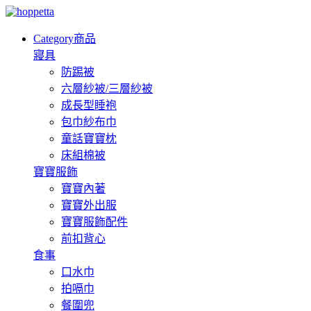
Category
商品
寢具
防踢被
六層紗被/三層紗被
成長型睡袍
包巾紗布巾
童話寶寶枕
床組棉被
寶寶服飾
寶寶內著
寶寶外出服
寶寶服飾配件
前扣背心
食事
口水巾
拍嗝巾
餐圍兜