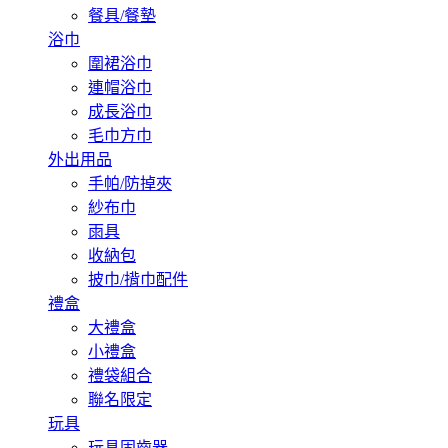
餐具/餐墊
浴巾
圍裙浴巾
連帽浴巾
成長浴巾
毛巾方巾
外出用品
手帕/防掉夾
紗布巾
雨具
收納包
披巾/揹巾配件
禮盒
大禮盒
小禮盒
禮袋組合
聯名限定
玩具
玩具固齒器