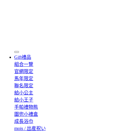
Gift
禮品
組合一覽
官網限定
馬年限定
聯名限定
給小公主
給小王子
手帕禮物熊
圍兜小禮盒
成長浴巾
mois / 出産祝い