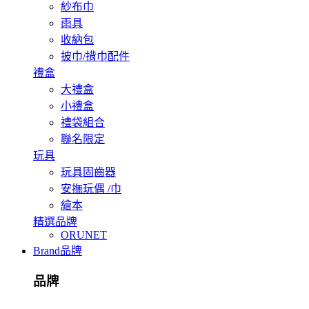
紗布巾
雨具
收納包
披巾/揹巾配件
禮盒
大禮盒
小禮盒
禮袋組合
聯名限定
玩具
玩具固齒器
安撫玩偶 /巾
繪本
精選品牌
ORUNET
Brand
品牌
品牌