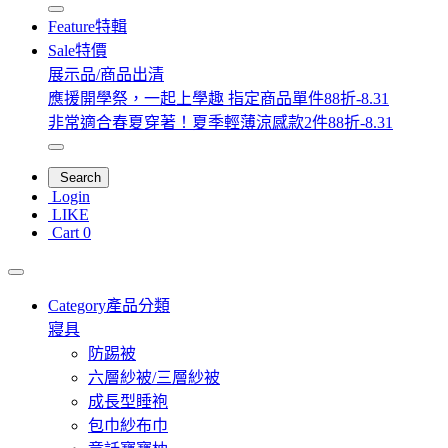
Feature
特輯
Sale
特價
展示品/商品出清
應援開學祭，一起上學趣 指定商品單件88折-8.31
非常適合春夏穿著！夏季輕薄涼感款2件88折-8.31
Search
Login
LIKE
Cart
0
Category
產品分類
寢具
防踢被
六層紗被/三層紗被
成長型睡袍
包巾紗布巾